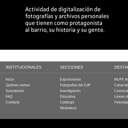
INSTITUCIONALES
SECCIONES
DESTA
Inicio
Exposiciones
MUFF, fes
Quiénes somos
Fotografías del CdF
Canal d
Suscripción
Investigación
Convoca
FAQ
Educativa
Líneas d
Contacto
Catálogo
Fotoviaj
Mediateca