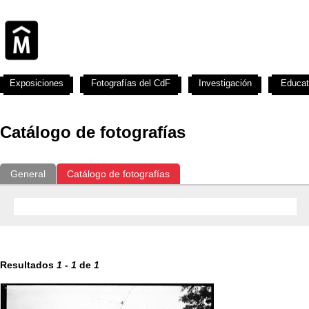
Exposiciones
Fotografías del CdF
Investigación
Educat
Catálogo de fotografías
General
Catálogo de fotografías
Resultados
1
-
1
de
1