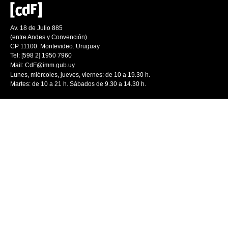
Av. 18 de Julio 885
(entre Andes y Convención)
CP 11100. Montevideo. Uruguay
Tel: [598 2] 1950 7960
Mail:
CdF@imm.gub.uy
Lunes, miércoles, jueves, viernes: de 10 a 19.30 h.
Martes: de 10 a 21 h. Sábados de 9.30 a 14.30 h.