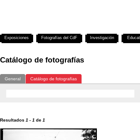
Exposiciones
Fotografías del CdF
Investigación
Educat
Catálogo de fotografías
General
Catálogo de fotografías
Resultados
1
-
1
de
1