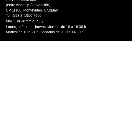
(entre Andes y Convención)
CP 11100. Montevideo. Uruguay
Tel: [598 2] 1950 7960
Mail:
CdF@imm.gub.uy
Lunes, miércoles, jueves, viernes: de 10 a 19.30 h.
Martes: de 10 a 21 h. Sábados de 9.30 a 14.30 h.