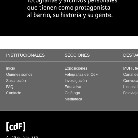
INSTITUCIONALES
SECCIONES
DESTA
Inicio
Exposiciones
MUFF, fes
Quiénes somos
Fotografías del CdF
Canal d
Suscripción
Investigación
Convoca
FAQ
Educativa
Líneas d
Contacto
Catálogo
Fotoviaj
Mediateca
Av. 18 de Julio 885