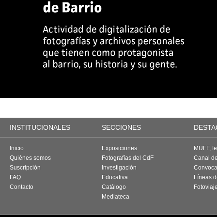
INSTITUCIONALES
SECCIONES
DESTA
Inicio
Exposiciones
MUFF, fes
Quiénes somos
Fotografías del CdF
Canal d
Suscripción
Investigación
Convoca
FAQ
Educativa
Líneas d
Contacto
Catálogo
Fotoviaj
Mediateca