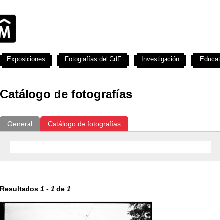
Exposiciones
Fotografías del CdF
Investigación
Educat
Catálogo de fotografías
General
Catálogo de fotografías
Resultados
1
-
1
de
1