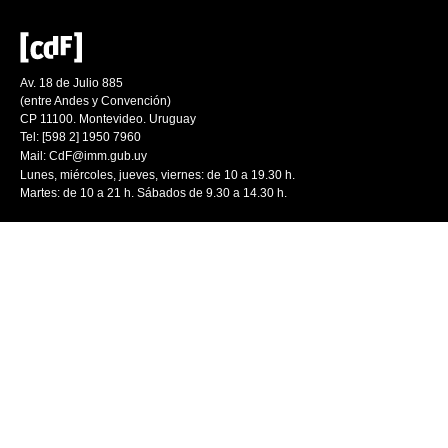
Av. 18 de Julio 885
(entre Andes y Convención)
CP 11100. Montevideo. Uruguay
Tel: [598 2] 1950 7960
Mail:
CdF@imm.gub.uy
Lunes, miércoles, jueves, viernes: de 10 a 19.30 h.
Martes: de 10 a 21 h. Sábados de 9.30 a 14.30 h.