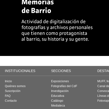
INSTITUCIONALES
SECCIONES
DESTA
Inicio
Exposiciones
MUFF, fes
Quiénes somos
Fotografías del CdF
Canal d
Suscripción
Investigación
Convoca
FAQ
Educativa
Líneas d
Contacto
Catálogo
Fotoviaj
Mediateca