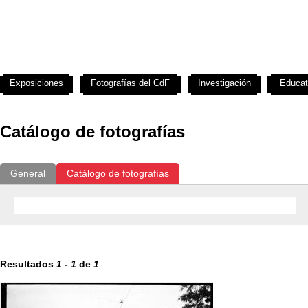
Exposiciones
Fotografías del CdF
Investigación
Educat
Catálogo de fotografías
General
Catálogo de fotografías
Resultados
1
-
1
de
1