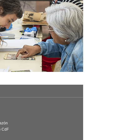
Razón
e CdF