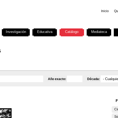
Inicio
Qu
Investigación
Educativa
Catálogo
Mediateca
s
Año exacto:
Década:
F
Ci
So