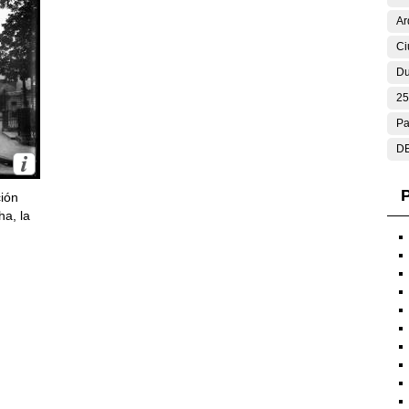
Ar
Ci
Du
25
Pa
DE
P
ción
ha, la