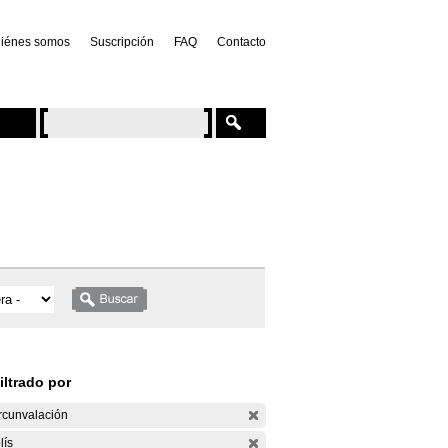
iénes somos
Suscripción
FAQ
Contacto
iltrado por
rcunvalación
lís