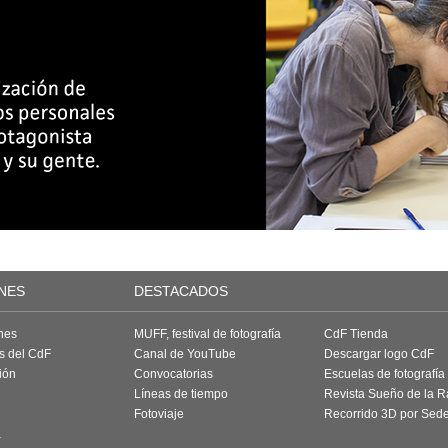
NES
DESTACADOS
nes
MUFF, festival de fotografía
CdF Tienda
as del CdF
Canal de YouTube
Descargar logo CdF
ión
Convocatorias
Escuelas de fotografía
Líneas de tiempo
Revista Sueño de la 
Fotoviaje
Recorrido 3D por Sed
a