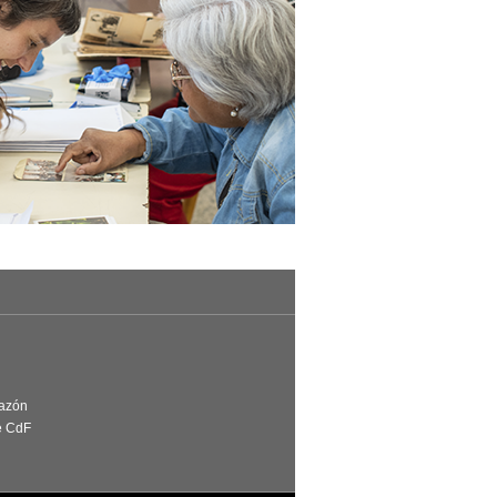
Razón
e CdF