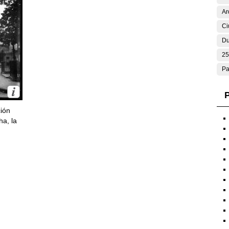
Ar
Ci
Du
25
Pa
P
ción
ha, la