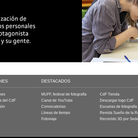
NES
DESTACADOS
nes
MUFF, festival de fotografía
CdF Tienda
as del CdF
Canal de YouTube
Descargar logo CdF
ión
Convocatorias
Escuelas de fotografía
Líneas de tiempo
Revista Sueño de la 
Fotoviaje
Recorrido 3D por Sed
a