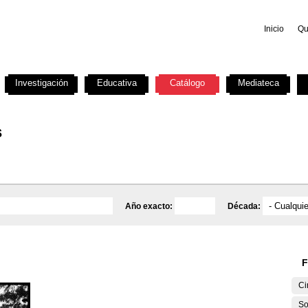
Inicio
Qu
Investigación
Educativa
Catálogo
Mediateca
s
Año exacto:
Década:
F
Ci
So