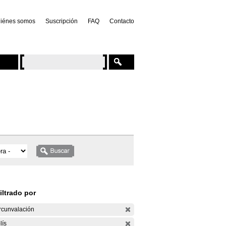
iénes somos
Suscripción
FAQ
Contacto
iltrado por
rcunvalación
lís