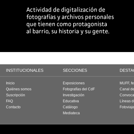
INSTITUCIONALES
SECCIONES
DESTA
Inicio
Exposiciones
MUFF, fes
Quiénes somos
Fotografías del CdF
Canal d
Suscripción
Investigación
Convoca
FAQ
Educativa
Líneas d
Contacto
Catálogo
Fotoviaj
Mediateca