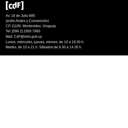
Av. 18 de Julio 885
(entre Andes y Convención)
CP 11100. Montevideo. Uruguay
Tel: [598 2] 1950 7960
Mail:
CdF@imm.gub.uy
Lunes, miércoles, jueves, viernes: de 10 a 19.30 h.
Martes: de 10 a 21 h. Sábados de 9.30 a 14.30 h.