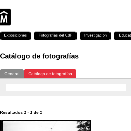
Exposiciones
Fotografías del CdF
Investigación
Educat
Catálogo de fotografías
General
Catálogo de fotografías
Resultados
1
-
1
de
1