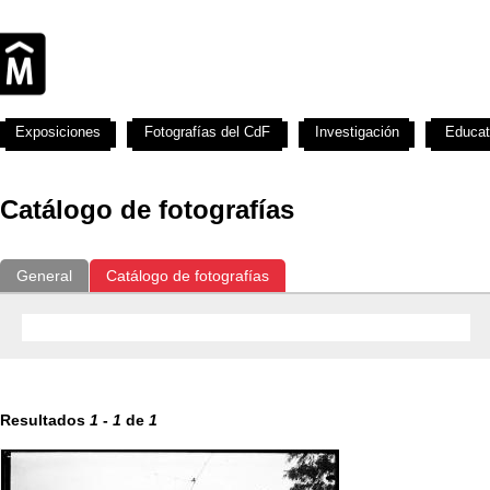
Exposiciones
Fotografías del CdF
Investigación
Educat
Catálogo de fotografías
General
Catálogo de fotografías
Resultados
1
-
1
de
1