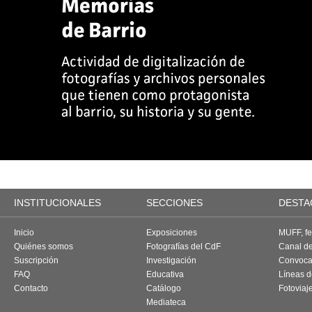
INSTITUCIONALES
SECCIONES
DESTA
Inicio
Exposiciones
MUFF, fes
Quiénes somos
Fotografías del CdF
Canal d
Suscripción
Investigación
Convoca
FAQ
Educativa
Líneas d
Contacto
Catálogo
Fotoviaj
Mediateca