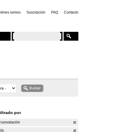
iénes somos
Suscripción
FAQ
Contacto
iltrado por
rcunvalación
lís