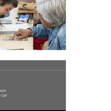
Razón
e CdF