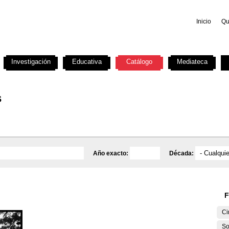
Inicio
Qu
Investigación
Educativa
Catálogo
Mediateca
s
Año exacto:
Década:
F
Ci
So