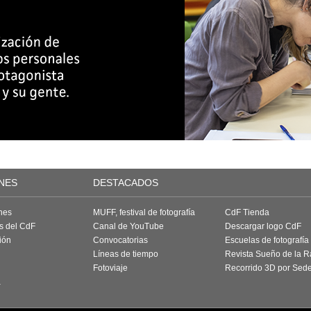
NES
DESTACADOS
nes
MUFF, festival de fotografía
CdF Tienda
as del CdF
Canal de YouTube
Descargar logo CdF
ión
Convocatorias
Escuelas de fotografía
Líneas de tiempo
Revista Sueño de la 
Fotoviaje
Recorrido 3D por Sed
a