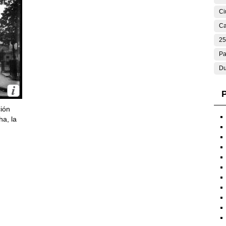
Ci
Ca
25
Pa
Du
P
ción
ha, la