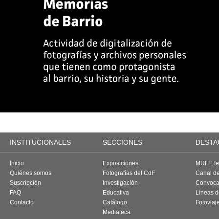
INSTITUCIONALES
SECCIONES
DESTA
Inicio
Exposiciones
MUFF, fes
Quiénes somos
Fotografías del CdF
Canal d
Suscripción
Investigación
Convoca
FAQ
Educativa
Líneas d
Contacto
Catálogo
Fotoviaj
Mediateca