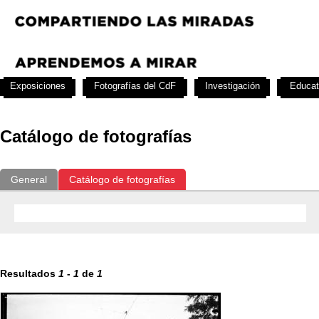
Exposiciones
Fotografías del CdF
Investigación
Educat
Catálogo de fotografías
General
Catálogo de fotografías
Resultados
1
-
1
de
1