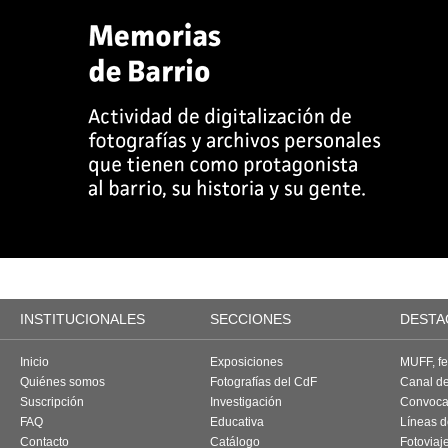
INSTITUCIONALES
SECCIONES
DESTA
Inicio
Exposiciones
MUFF, fes
Quiénes somos
Fotografías del CdF
Canal d
Suscripción
Investigación
Convoca
FAQ
Educativa
Líneas d
Contacto
Catálogo
Fotoviaj