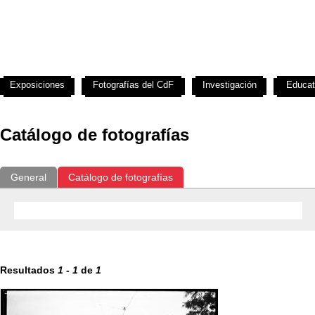
Exposiciones
Fotografías del CdF
Investigación
Educat
Catálogo de fotografías
General
Catálogo de fotografías
Resultados
1
-
1
de
1