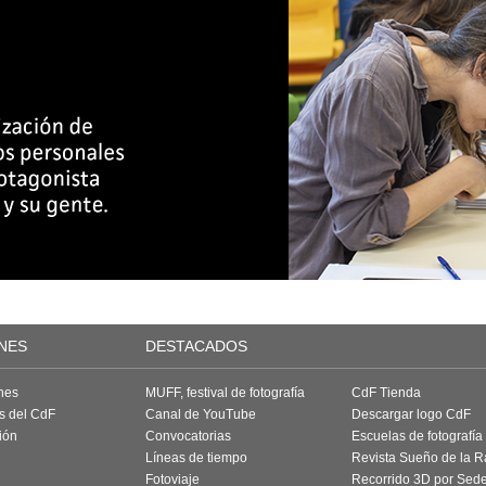
NES
DESTACADOS
nes
MUFF, festival de fotografía
CdF Tienda
as del CdF
Canal de YouTube
Descargar logo CdF
ión
Convocatorias
Escuelas de fotografía
Líneas de tiempo
Revista Sueño de la 
Fotoviaje
Recorrido 3D por Sed