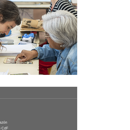
Razón
e CdF