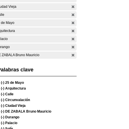
udad Vieja
lle
 de Mayo
quitectura
lacio
rango
 ZABALA Bruno Mauricio
alabras clave
(-)
25 de Mayo
(-)
Arquitectura
(-)
Calle
(-)
Circunvalación
(-)
Ciudad Vieja
(-)
DE ZABALA Bruno Mauricio
(-)
Durango
(-)
Palacio
(-)
Solís