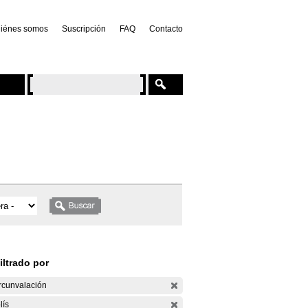
iénes somos
Suscripción
FAQ
Contacto
iltrado por
rcunvalación
lís