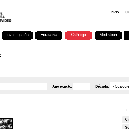
Inicio
Qu
Investigación
Educativa
Catálogo
Mediateca
s
Año exacto:
Década:
F
Ci
So