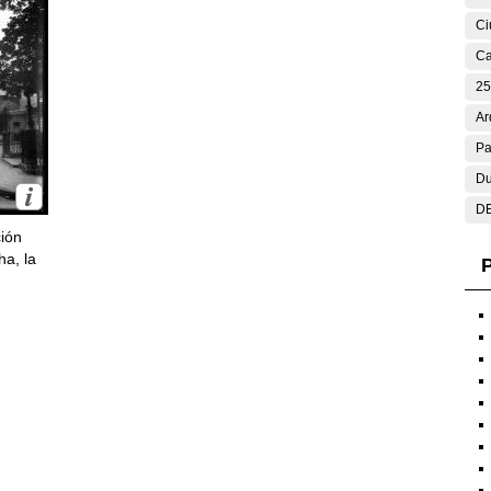
Ci
Ca
25
Ar
Pa
Du
DE
ción
ha, la
P