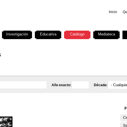
Inicio
Qu
Investigación
Educativa
Catálogo
Mediateca
s
Año exacto:
Década:
F
Ci
So