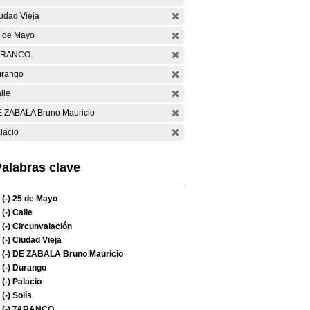
udad Vieja
 de Mayo
ARANCO
rango
lle
 ZABALA Bruno Mauricio
lacio
alabras clave
(-)
25 de Mayo
(-)
Calle
(-)
Circunvalación
(-)
Ciudad Vieja
(-)
DE ZABALA Bruno Mauricio
(-)
Durango
(-)
Palacio
(-)
Solís
(-)
TARANCO