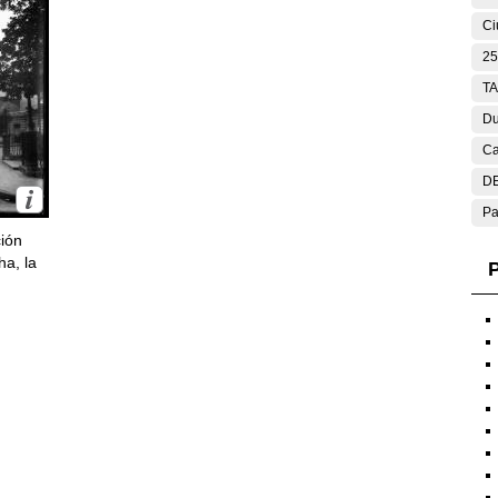
Ci
25
T
Du
Ca
DE
Pa
ción
ha, la
P