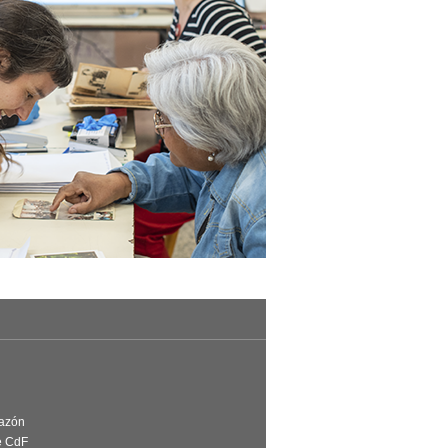
Razón
e CdF