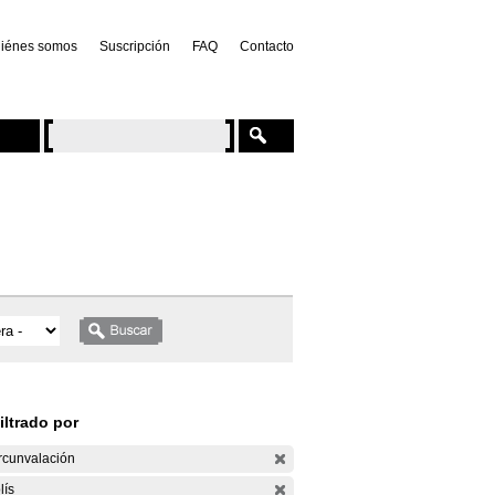
iénes somos
Suscripción
FAQ
Contacto
iltrado por
rcunvalación
lís