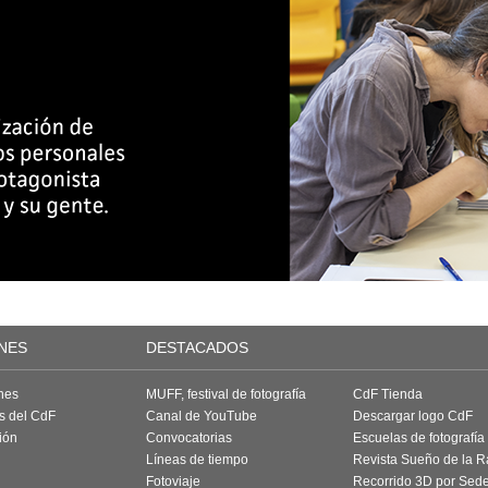
NES
DESTACADOS
nes
MUFF, festival de fotografía
CdF Tienda
as del CdF
Canal de YouTube
Descargar logo CdF
ión
Convocatorias
Escuelas de fotografía
Líneas de tiempo
Revista Sueño de la 
Fotoviaje
Recorrido 3D por Sed