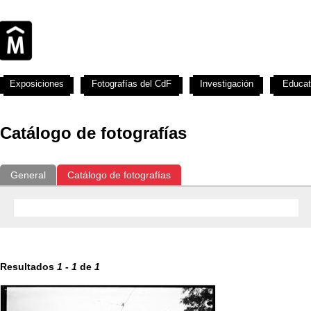
Exposiciones
Fotografías del CdF
Investigación
Educat
Catálogo de fotografías
General
Catálogo de fotografías
Resultados
1
-
1
de
1