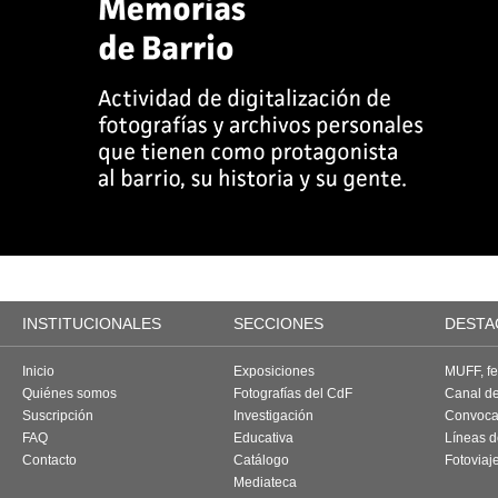
INSTITUCIONALES
SECCIONES
DESTA
Inicio
Exposiciones
MUFF, fes
Quiénes somos
Fotografías del CdF
Canal d
Suscripción
Investigación
Convoca
FAQ
Educativa
Líneas d
Contacto
Catálogo
Fotoviaj
Mediateca