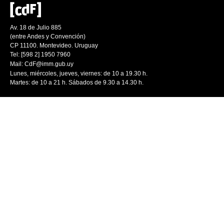
Av. 18 de Julio 885
(entre Andes y Convención)
CP 11100. Montevideo. Uruguay
Tel: [598 2] 1950 7960
Mail:
CdF@imm.gub.uy
Lunes, miércoles, jueves, viernes: de 10 a 19.30 h.
Martes: de 10 a 21 h. Sábados de 9.30 a 14.30 h.