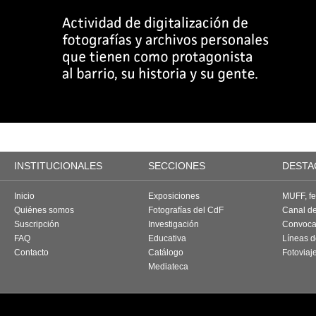
INSTITUCIONALES
SECCIONES
DESTA
Inicio
Exposiciones
MUFF, fes
Quiénes somos
Fotografías del CdF
Canal d
Suscripción
Investigación
Convoca
FAQ
Educativa
Líneas d
Contacto
Catálogo
Fotoviaj
Mediateca