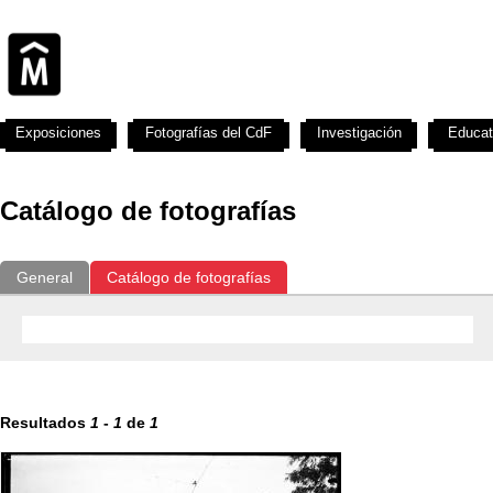
Exposiciones
Fotografías del CdF
Investigación
Educat
Catálogo de fotografías
General
Catálogo de fotografías
Resultados
1
-
1
de
1