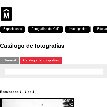
Exposiciones
Fotografías del CdF
Investigación
Educat
Catálogo de fotografías
General
Catálogo de fotografías
Resultados
1
-
1
de
1