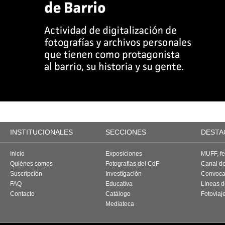
INSTITUCIONALES
SECCIONES
DESTA
Inicio
Exposiciones
MUFF, fes
Quiénes somos
Fotografías del CdF
Canal d
Suscripción
Investigación
Convoca
FAQ
Educativa
Líneas d
Contacto
Catálogo
Fotoviaj
Mediateca