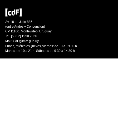
Av. 18 de Julio 885
(entre Andes y Convención)
CP 11100. Montevideo. Uruguay
Tel: [598 2] 1950 7960
Mail:
CdF@imm.gub.uy
Lunes, miércoles, jueves, viernes: de 10 a 19.30 h.
Martes: de 10 a 21 h. Sábados de 9.30 a 14.30 h.