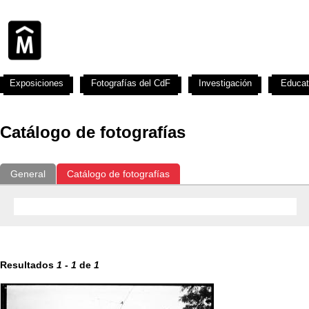
Exposiciones
Fotografías del CdF
Investigación
Educat
Catálogo de fotografías
General
Catálogo de fotografías
Resultados
1
-
1
de
1