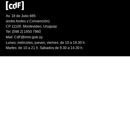
Av. 18 de Julio 885
(entre Andes y Convención)
CP 11100. Montevideo. Uruguay
Tel: [598 2] 1950 7960
Mail:
CdF@imm.gub.uy
Lunes, miércoles, jueves, viernes: de 10 a 19.30 h.
Martes: de 10 a 21 h. Sábados de 9.30 a 14.30 h.