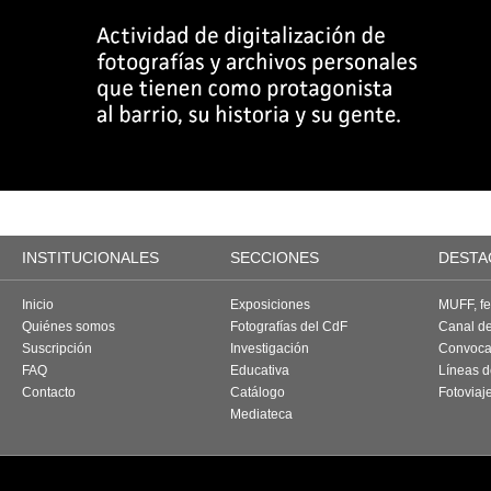
INSTITUCIONALES
SECCIONES
DESTA
Inicio
Exposiciones
MUFF, fes
Quiénes somos
Fotografías del CdF
Canal d
Suscripción
Investigación
Convoca
FAQ
Educativa
Líneas d
Contacto
Catálogo
Fotoviaj
Mediateca