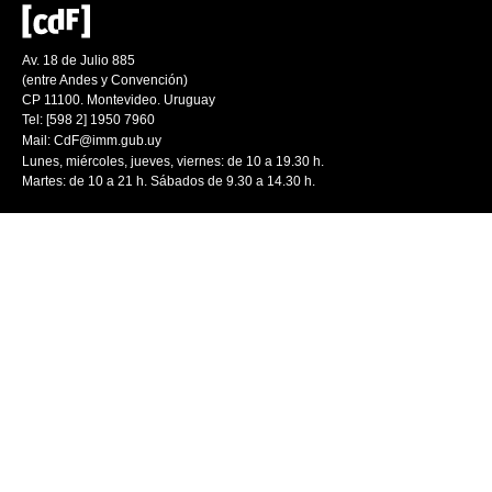
Av. 18 de Julio 885
(entre Andes y Convención)
CP 11100. Montevideo. Uruguay
Tel: [598 2] 1950 7960
Mail:
CdF@imm.gub.uy
Lunes, miércoles, jueves, viernes: de 10 a 19.30 h.
Martes: de 10 a 21 h. Sábados de 9.30 a 14.30 h.