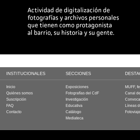
INSTITUCIONALES
SECCIONES
DESTA
Inicio
Exposiciones
MUFF, fes
Quiénes somos
Fotografías del CdF
Canal d
Suscripción
Investigación
Convoca
FAQ
Educativa
Líneas d
Contacto
Catálogo
Fotoviaj
Mediateca