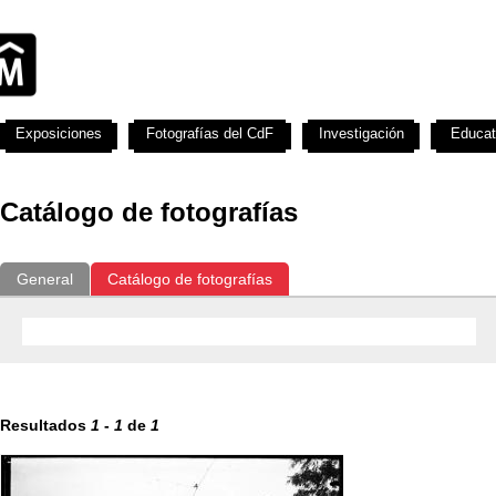
Exposiciones
Fotografías del CdF
Investigación
Educat
Catálogo de fotografías
General
Catálogo de fotografías
Resultados
1
-
1
de
1