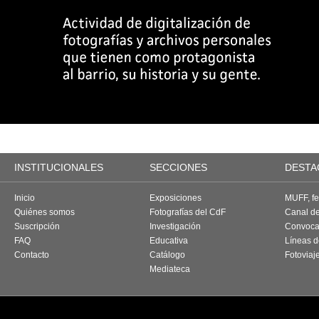
INSTITUCIONALES
SECCIONES
DESTA
Inicio
Exposiciones
MUFF, fes
Quiénes somos
Fotografías del CdF
Canal d
Suscripción
Investigación
Convoca
FAQ
Educativa
Líneas d
Contacto
Catálogo
Fotoviaj
Mediateca