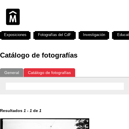
Exposiciones
Fotografías del CdF
Investigación
Educat
Catálogo de fotografías
General
Catálogo de fotografías
Resultados
1
-
1
de
1