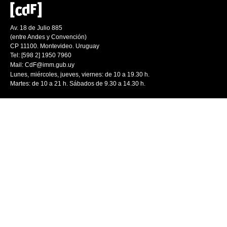
Av. 18 de Julio 885
(entre Andes y Convención)
CP 11100. Montevideo. Uruguay
Tel: [598 2] 1950 7960
Mail:
CdF@imm.gub.uy
Lunes, miércoles, jueves, viernes: de 10 a 19.30 h.
Martes: de 10 a 21 h. Sábados de 9.30 a 14.30 h.