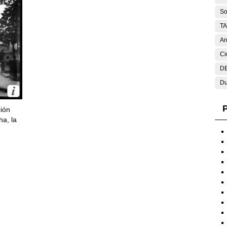
So
T
Ar
Ci
DE
Du
P
ción
ha, la