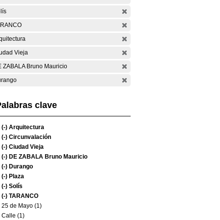
lís
ARANCO
quitectura
udad Vieja
 ZABALA Bruno Mauricio
rango
alabras clave
(-)
Arquitectura
(-)
Circunvalación
(-)
Ciudad Vieja
(-)
DE ZABALA Bruno Mauricio
(-)
Durango
(-)
Plaza
(-)
Solís
(-)
TARANCO
25 de Mayo (1)
Calle (1)