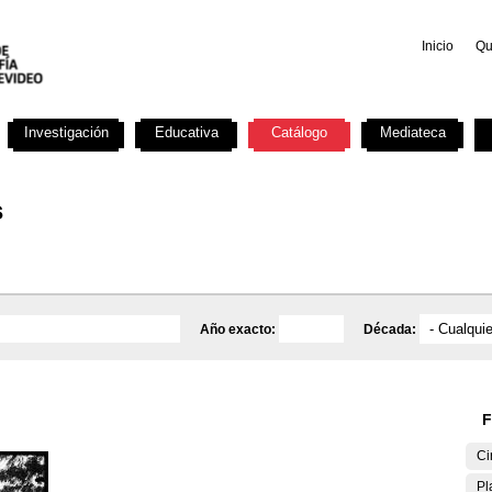
Inicio
Qu
Investigación
Educativa
Catálogo
Mediateca
s
Año exacto:
Década:
F
Ci
Pl