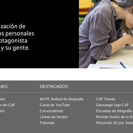
NES
DESTACADOS
nes
MUFF, festival de fotografía
CdF Tienda
as del CdF
Canal de YouTube
Descargar logo CdF
ión
Convocatorias
Escuelas de fotografía
Líneas de tiempo
Revista Sueño de la 
Fotoviaje
Recorrido 3D por Sed
a