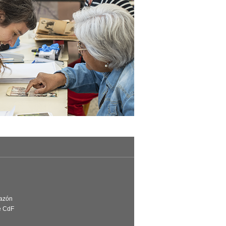
Razón
e CdF