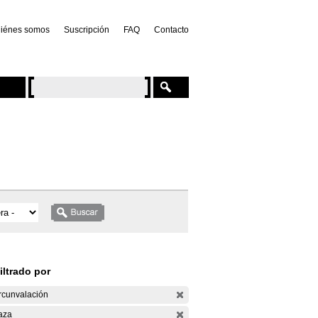
iénes somos
Suscripción
FAQ
Contacto
iltrado por
rcunvalación
aza