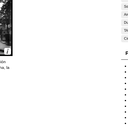
So
Ar
Du
T
Ci
P
ción
ha, la