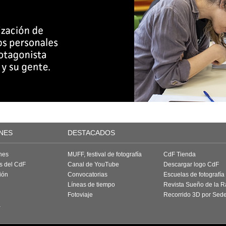
NES
DESTACADOS
nes
MUFF, festival de fotografía
CdF Tienda
as del CdF
Canal de YouTube
Descargar logo CdF
ión
Convocatorias
Escuelas de fotografía
Líneas de tiempo
Revista Sueño de la 
Fotoviaje
Recorrido 3D por Sed
a