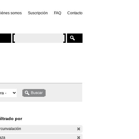
iénes somos
Suscripción
FAQ
Contacto
iltrado por
rcunvalación
aza