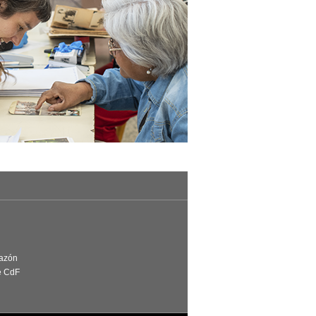
Razón
e CdF