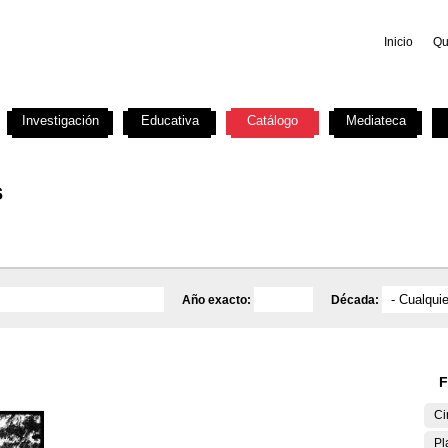
Inicio
Qu
Investigación
Educativa
Catálogo
Mediateca
s
Año exacto:
Década:
F
Ci
Pl