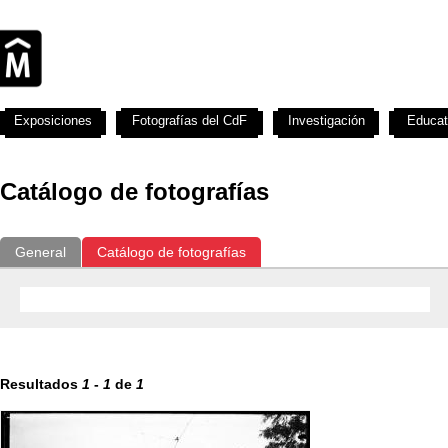
Exposiciones
Fotografías del CdF
Investigación
Educat
Catálogo de fotografías
General
Catálogo de fotografías
Resultados
1
-
1
de
1