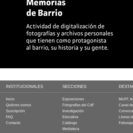
INSTITUCIONALES
SECCIONES
DESTA
Inicio
Exposiciones
MUFF, fes
Quiénes somos
Fotografías del CdF
Canal d
Suscripción
Investigación
Convoca
FAQ
Educativa
Líneas d
Contacto
Catálogo
Fotoviaj
Mediateca