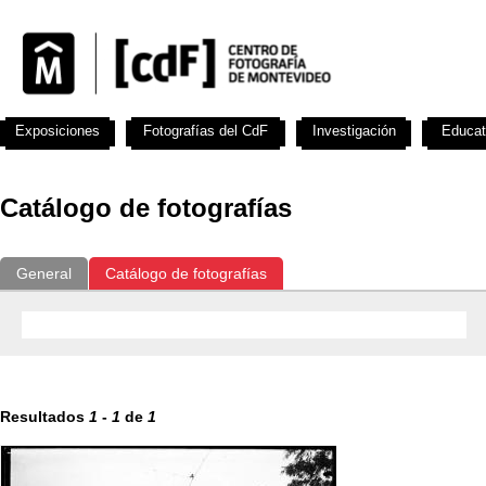
Exposiciones
Fotografías del CdF
Investigación
Educat
Catálogo de fotografías
General
Catálogo de fotografías
Resultados
1
-
1
de
1