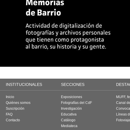
INSTITUCIONALES
SECCIONES
DESTA
Inicio
Exposiciones
MUFF, fes
Quiénes somos
Fotografías del CdF
Canal d
Suscripción
Investigación
Convoca
FAQ
Educativa
Líneas d
Contacto
Catálogo
Fotoviaj
Mediateca