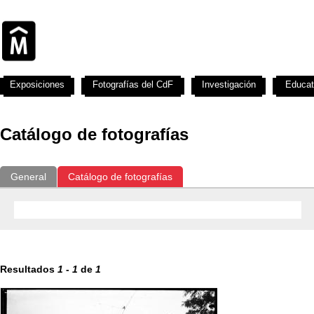
Exposiciones
Fotografías del CdF
Investigación
Educat
Catálogo de fotografías
General
Catálogo de fotografías
Resultados
1
-
1
de
1