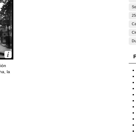
So
25
Ca
Ci
Du
P
ción
ha, la