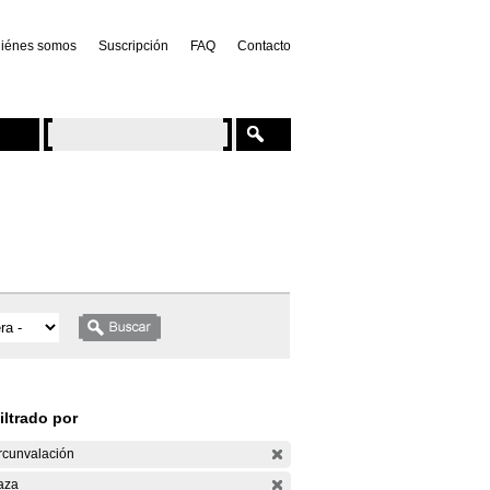
iénes somos
Suscripción
FAQ
Contacto
iltrado por
rcunvalación
aza