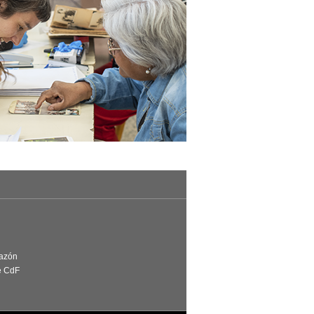
Razón
e CdF