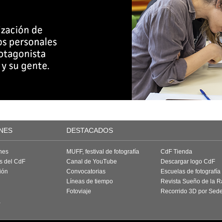
NES
DESTACADOS
nes
MUFF, festival de fotografía
CdF Tienda
as del CdF
Canal de YouTube
Descargar logo CdF
ión
Convocatorias
Escuelas de fotografía
Líneas de tiempo
Revista Sueño de la 
Fotoviaje
Recorrido 3D por Sed
a