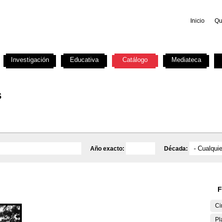
Inicio
Qu
Investigación
Educativa
Catálogo
Mediateca
s
Año exacto:
Década:
F
Ci
Pl