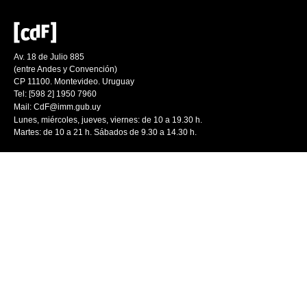
Av. 18 de Julio 885
(entre Andes y Convención)
CP 11100. Montevideo. Uruguay
Tel: [598 2] 1950 7960
Mail:
CdF@imm.gub.uy
Lunes, miércoles, jueves, viernes: de 10 a 19.30 h.
Martes: de 10 a 21 h. Sábados de 9.30 a 14.30 h.