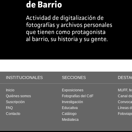
INSTITUCIONALES
SECCIONES
DESTA
Inicio
Exposiciones
MUFF, fes
Quiénes somos
Fotografías del CdF
Canal d
Suscripción
Investigación
Convoca
FAQ
Educativa
Líneas d
Contacto
Catálogo
Fotoviaj
Mediateca