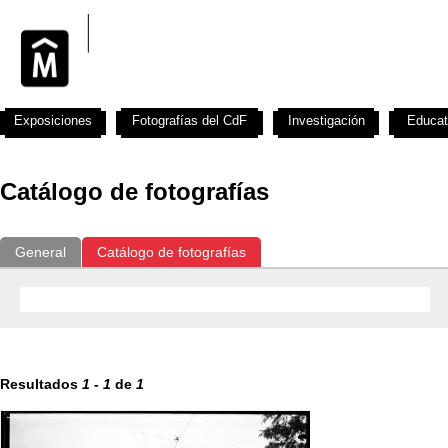
Exposiciones
Fotografías del CdF
Investigación
Educat
Catálogo de fotografías
General
Catálogo de fotografías
Resultados
1
-
1
de
1