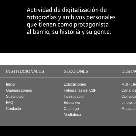
INSTITUCIONALES
SECCIONES
DESTA
Inicio
Exposiciones
MUFF, fes
Quiénes somos
Fotografías del CdF
Canal d
Suscripción
Investigación
Convoca
FAQ
Educativa
Líneas d
Contacto
Catálogo
Fotoviaj
Mediateca