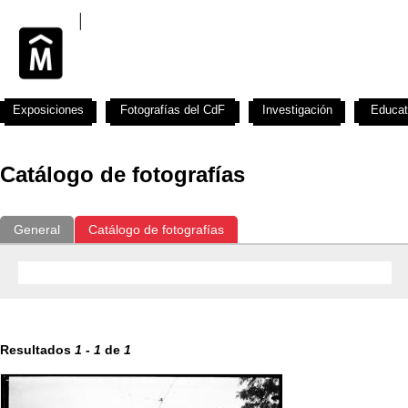
Exposiciones
Fotografías del CdF
Investigación
Educat
Catálogo de fotografías
General
Catálogo de fotografías
Resultados
1
-
1
de
1