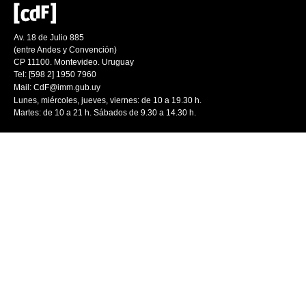
Av. 18 de Julio 885
(entre Andes y Convención)
CP 11100. Montevideo. Uruguay
Tel: [598 2] 1950 7960
Mail:
CdF@imm.gub.uy
Lunes, miércoles, jueves, viernes: de 10 a 19.30 h.
Martes: de 10 a 21 h. Sábados de 9.30 a 14.30 h.