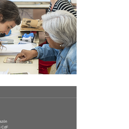
Razón
e CdF