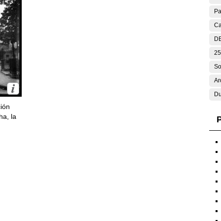
Pa
Ca
DE
25
So
Ar
Du
ción
ha, la
P