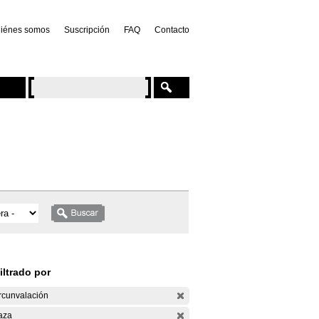
iénes somos
Suscripción
FAQ
Contacto
iltrado por
rcunvalación
aza