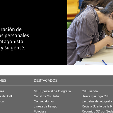
NES
DESTACADOS
nes
MUFF, festival de fotografía
CdF Tienda
as del CdF
Canal de YouTube
Descargar logo CdF
ión
Convocatorias
Escuelas de fotografía
Líneas de tiempo
Revista Sueño de la 
Fotoviaje
Recorrido 3D por Sed