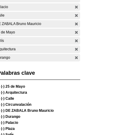
lacio
lle
 ZABALA Bruno Mauricio
 de Mayo
lís
quitectura
rango
alabras clave
(-)
25 de Mayo
(-)
Arquitectura
(-)
Calle
(-)
Circunvalación
(-)
DE ZABALA Bruno Mauricio
(-)
Durango
(-)
Palacio
(-)
Plaza
(-)
Solís