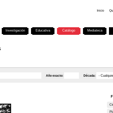
Inicio
Qu
Investigación
Educativa
Catálogo
Mediateca
s
Año exacto:
Década:
F
Ci
Pl