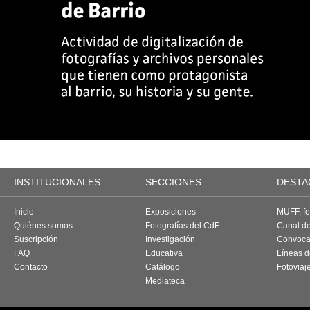
INSTITUCIONALES
SECCIONES
DESTA
Inicio
Exposiciones
MUFF, fes
Quiénes somos
Fotografías del CdF
Canal d
Suscripción
Investigación
Convoca
FAQ
Educativa
Líneas d
Contacto
Catálogo
Fotoviaj
Mediateca