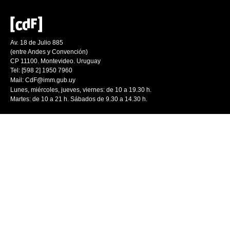
Av. 18 de Julio 885
(entre Andes y Convención)
CP 11100. Montevideo. Uruguay
Tel: [598 2] 1950 7960
Mail:
CdF@imm.gub.uy
Lunes, miércoles, jueves, viernes: de 10 a 19.30 h.
Martes: de 10 a 21 h. Sábados de 9.30 a 14.30 h.