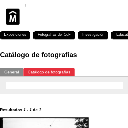
Exposiciones
Fotografías del CdF
Investigación
Educat
Catálogo de fotografías
General
Catálogo de fotografías
Resultados
1
-
1
de
1