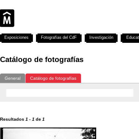
Exposiciones
Fotografías del CdF
Investigación
Educat
Catálogo de fotografías
General
Catálogo de fotografías
Resultados
1
-
1
de
1