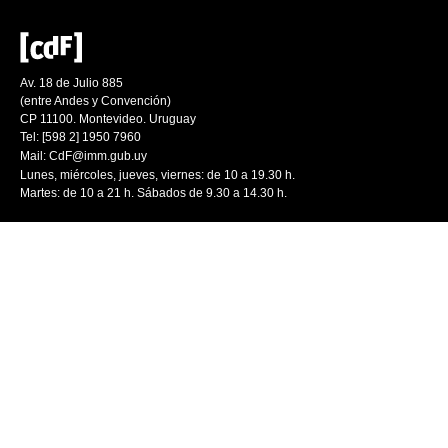
Av. 18 de Julio 885
(entre Andes y Convención)
CP 11100. Montevideo. Uruguay
Tel: [598 2] 1950 7960
Mail:
CdF@imm.gub.uy
Lunes, miércoles, jueves, viernes: de 10 a 19.30 h.
Martes: de 10 a 21 h. Sábados de 9.30 a 14.30 h.