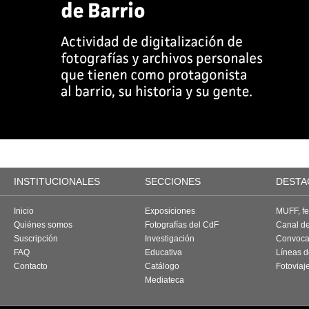
INSTITUCIONALES
SECCIONES
DESTA
Inicio
Exposiciones
MUFF, fes
Quiénes somos
Fotografías del CdF
Canal d
Suscripción
Investigación
Convoca
FAQ
Educativa
Líneas d
Contacto
Catálogo
Fotoviaj
Mediateca