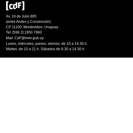
Av. 18 de Julio 885
(entre Andes y Convención)
CP 11100. Montevideo. Uruguay
Tel: [598 2] 1950 7960
Mail:
CdF@imm.gub.uy
Lunes, miércoles, jueves, viernes: de 10 a 19.30 h.
Martes: de 10 a 21 h. Sábados de 9.30 a 14.30 h.