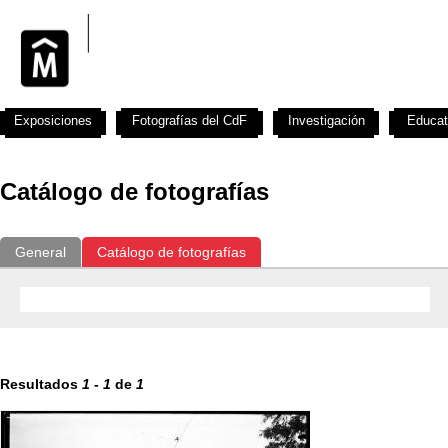
Exposiciones
Fotografías del CdF
Investigación
Educat
Catálogo de fotografías
General
Catálogo de fotografías
Resultados
1
-
1
de
1