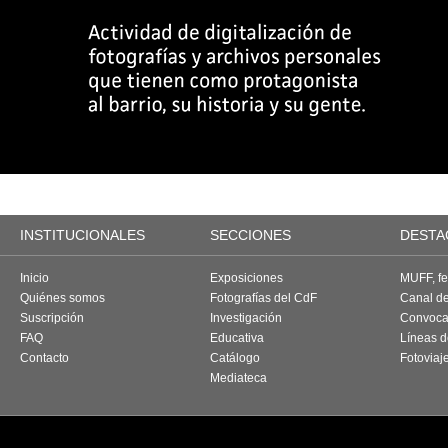
INSTITUCIONALES
SECCIONES
DESTA
Inicio
Exposiciones
MUFF, fes
Quiénes somos
Fotografías del CdF
Canal d
Suscripción
Investigación
Convoca
FAQ
Educativa
Líneas d
Contacto
Catálogo
Fotoviaj
Mediateca