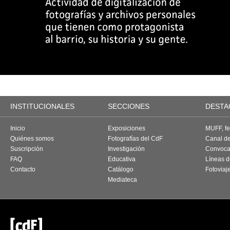
INSTITUCIONALES
SECCIONES
DESTA
Inicio
Exposiciones
MUFF, fes
Quiénes somos
Fotografías del CdF
Canal d
Suscripción
Investigación
Convoca
FAQ
Educativa
Líneas d
Contacto
Catálogo
Fotoviaj
Mediateca