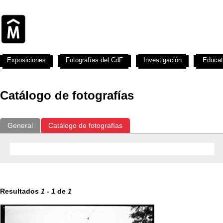
Exposiciones
Fotografías del CdF
Investigación
Educat
Catálogo de fotografías
General
Catálogo de fotografías
Resultados
1
-
1
de
1