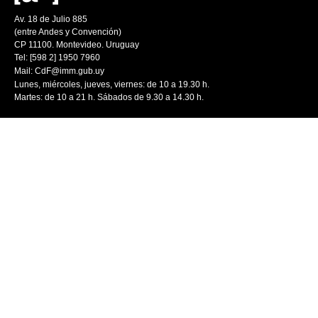
Av. 18 de Julio 885
(entre Andes y Convención)
CP 11100. Montevideo. Uruguay
Tel: [598 2] 1950 7960
Mail:
CdF@imm.gub.uy
Lunes, miércoles, jueves, viernes: de 10 a 19.30 h.
Martes: de 10 a 21 h. Sábados de 9.30 a 14.30 h.