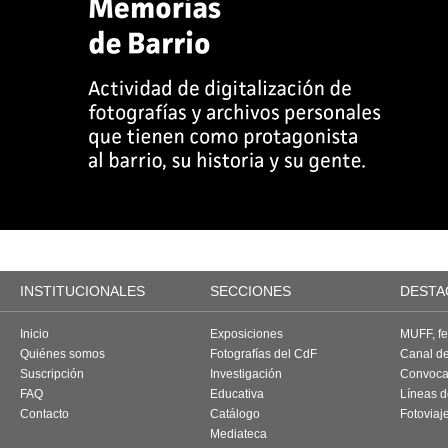
INSTITUCIONALES
SECCIONES
DESTA
Inicio
Exposiciones
MUFF, fes
Quiénes somos
Fotografías del CdF
Canal d
Suscripción
Investigación
Convoca
FAQ
Educativa
Líneas d
Contacto
Catálogo
Fotoviaj
Mediateca