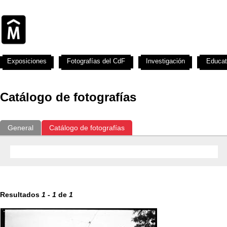
Exposiciones
Fotografías del CdF
Investigación
Educat
Catálogo de fotografías
General
Catálogo de fotografías
Resultados
1
-
1
de
1