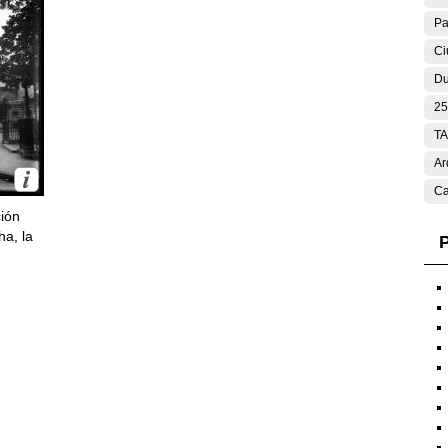
Pa
Ci
Du
25
T
Ar
Ca
ción
ha, la
P