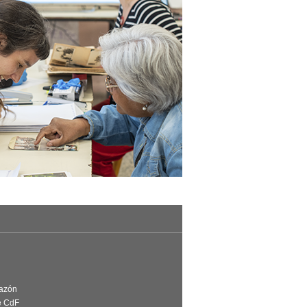
Razón
e CdF