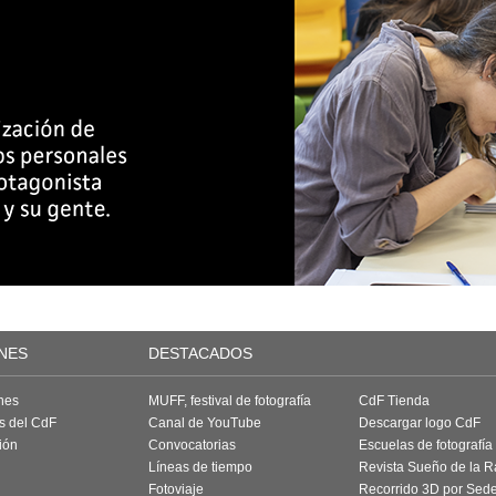
NES
DESTACADOS
nes
MUFF, festival de fotografía
CdF Tienda
as del CdF
Canal de YouTube
Descargar logo CdF
ión
Convocatorias
Escuelas de fotografía
Líneas de tiempo
Revista Sueño de la 
Fotoviaje
Recorrido 3D por Sed