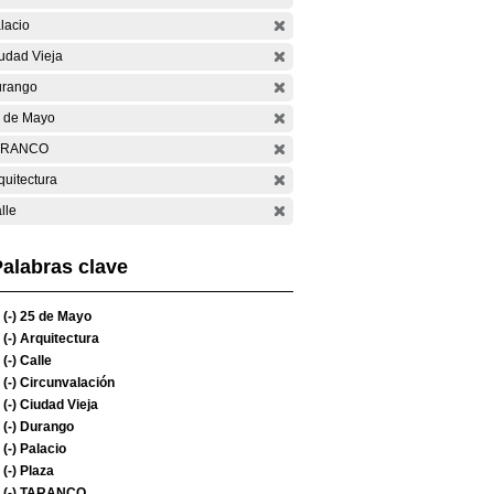
lacio
udad Vieja
rango
 de Mayo
ARANCO
quitectura
lle
alabras clave
(-)
25 de Mayo
(-)
Arquitectura
(-)
Calle
(-)
Circunvalación
(-)
Ciudad Vieja
(-)
Durango
(-)
Palacio
(-)
Plaza
(-)
TARANCO