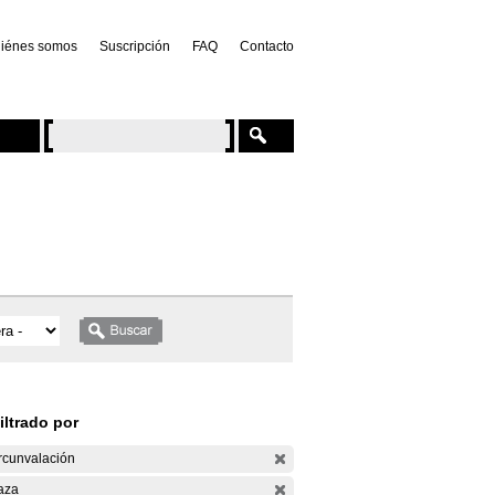
iénes somos
Suscripción
FAQ
Contacto
iltrado por
rcunvalación
aza