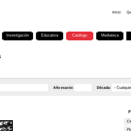
Inicio
Qu
Investigación
Educativa
Catálogo
Mediateca
s
Año exacto:
Década:
F
Ci
Pl