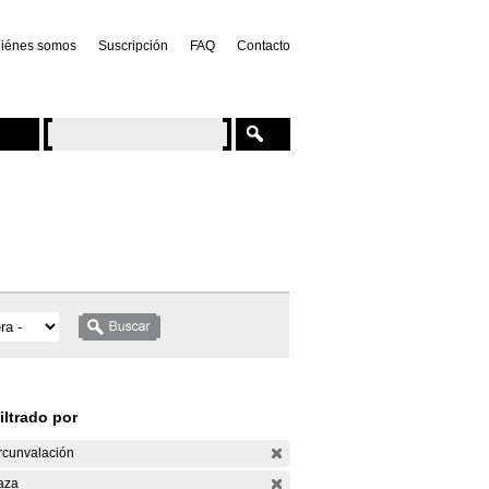
iénes somos
Suscripción
FAQ
Contacto
iltrado por
rcunvalación
aza