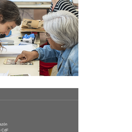
Razón
e CdF