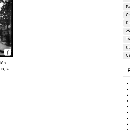
Pa
Ci
Du
25
T
DE
Ca
ción
ha, la
P