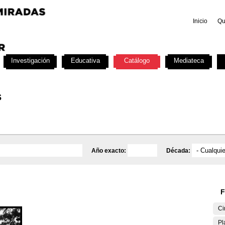
Inicio
Qu
Investigación
Educativa
Catálogo
Mediateca
s
Año exacto:
Década:
F
Ci
Pl