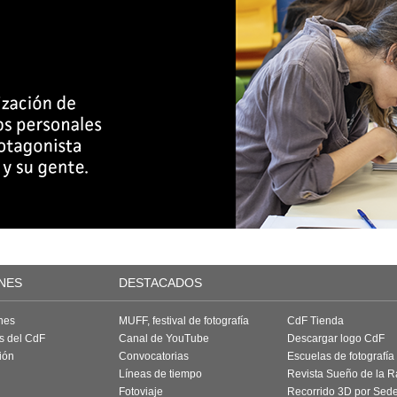
NES
DESTACADOS
nes
MUFF, festival de fotografía
CdF Tienda
as del CdF
Canal de YouTube
Descargar logo CdF
ión
Convocatorias
Escuelas de fotografía
Líneas de tiempo
Revista Sueño de la 
Fotoviaje
Recorrido 3D por Sed