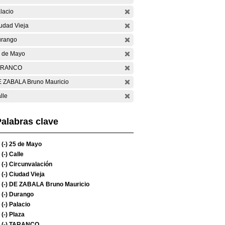
lacio
udad Vieja
rango
 de Mayo
ARANCO
 ZABALA Bruno Mauricio
lle
alabras clave
(-)
25 de Mayo
(-)
Calle
(-)
Circunvalación
(-)
Ciudad Vieja
(-)
DE ZABALA Bruno Mauricio
(-)
Durango
(-)
Palacio
(-)
Plaza
(-)
TARANCO