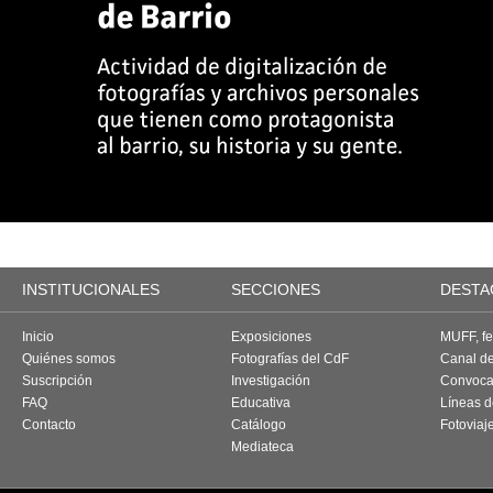
INSTITUCIONALES
SECCIONES
DESTA
Inicio
Exposiciones
MUFF, fes
Quiénes somos
Fotografías del CdF
Canal d
Suscripción
Investigación
Convoca
FAQ
Educativa
Líneas d
Contacto
Catálogo
Fotoviaj
Mediateca