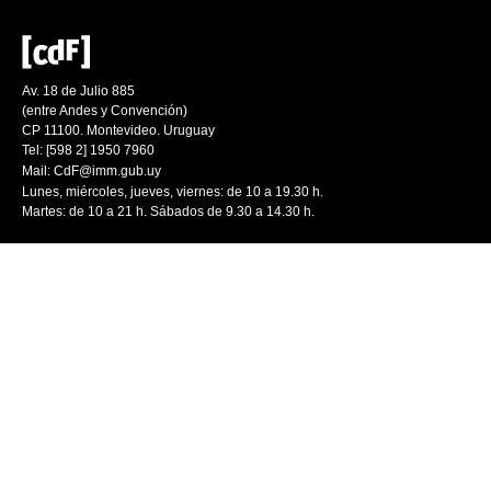
Av. 18 de Julio 885
(entre Andes y Convención)
CP 11100. Montevideo. Uruguay
Tel: [598 2] 1950 7960
Mail:
CdF@imm.gub.uy
Lunes, miércoles, jueves, viernes: de 10 a 19.30 h.
Martes: de 10 a 21 h. Sábados de 9.30 a 14.30 h.