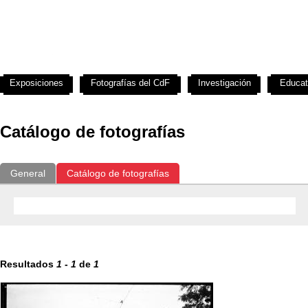
Exposiciones
Fotografías del CdF
Investigación
Educat
Catálogo de fotografías
General
Catálogo de fotografías
Resultados
1
-
1
de
1