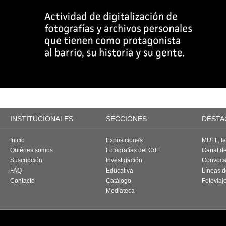
INSTITUCIONALES
SECCIONES
DESTA
Inicio
Exposiciones
MUFF, fes
Quiénes somos
Fotografías del CdF
Canal d
Suscripción
Investigación
Convoca
FAQ
Educativa
Líneas d
Contacto
Catálogo
Fotoviaj
Mediateca