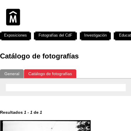
Exposiciones
Fotografías del CdF
Investigación
Educat
Catálogo de fotografías
General
Catálogo de fotografías
Resultados
1
-
1
de
1