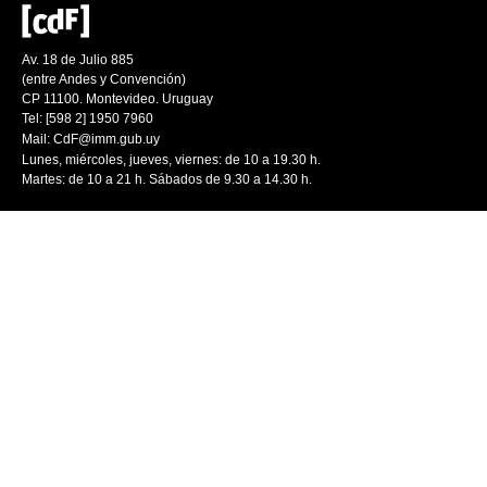
Av. 18 de Julio 885
(entre Andes y Convención)
CP 11100. Montevideo. Uruguay
Tel: [598 2] 1950 7960
Mail:
CdF@imm.gub.uy
Lunes, miércoles, jueves, viernes: de 10 a 19.30 h.
Martes: de 10 a 21 h. Sábados de 9.30 a 14.30 h.