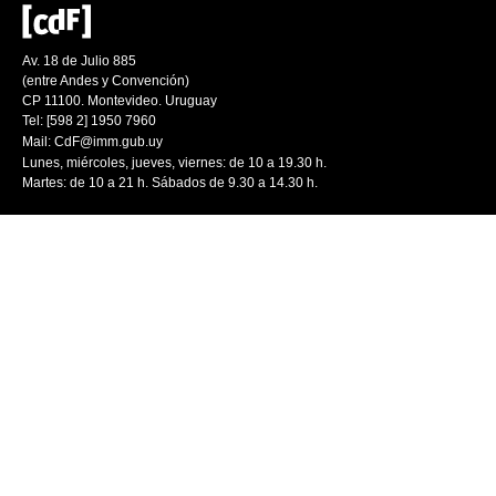
Av. 18 de Julio 885
(entre Andes y Convención)
CP 11100. Montevideo. Uruguay
Tel: [598 2] 1950 7960
Mail:
CdF@imm.gub.uy
Lunes, miércoles, jueves, viernes: de 10 a 19.30 h.
Martes: de 10 a 21 h. Sábados de 9.30 a 14.30 h.