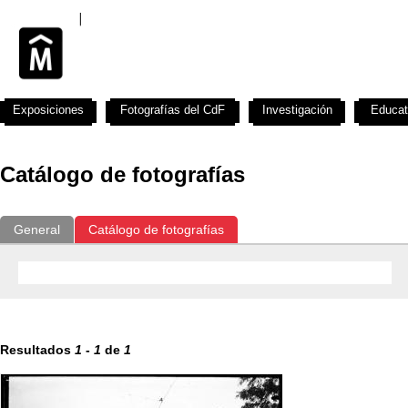
Exposiciones
Fotografías del CdF
Investigación
Educat
Catálogo de fotografías
General
Catálogo de fotografías
Resultados
1
-
1
de
1