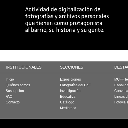
INSTITUCIONALES
SECCIONES
DESTA
Inicio
Exposiciones
MUFF, fes
Quiénes somos
Fotografías del CdF
Canal d
Suscripción
Investigación
Convoca
FAQ
Educativa
Líneas d
Contacto
Catálogo
Fotoviaj
Mediateca