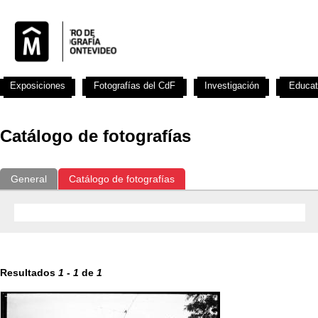
Exposiciones
Fotografías del CdF
Investigación
Educat
Catálogo de fotografías
General
Catálogo de fotografías
Resultados
1
-
1
de
1