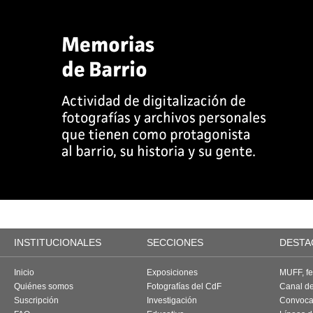
INSTITUCIONALES
SECCIONES
DESTA
Inicio
Exposiciones
MUFF, fes
Quiénes somos
Fotografías del CdF
Canal d
Suscripción
Investigación
Convoca