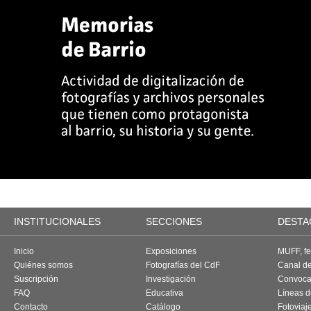
INSTITUCIONALES
SECCIONES
DESTA
Inicio
Exposiciones
MUFF, fes
Quiénes somos
Fotografías del CdF
Canal d
Suscripción
Investigación
Convoca
FAQ
Educativa
Líneas d
Contacto
Catálogo
Fotoviaj