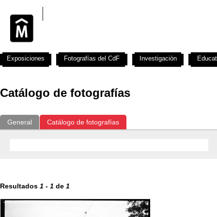
Exposiciones
Fotografías del CdF
Investigación
Educat
Catálogo de fotografías
General
Catálogo de fotografías
Resultados
1
-
1
de
1