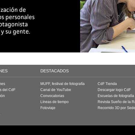
NES
DESTACADOS
nes
MUFF, festival de fotografía
CdF Tienda
as del CdF
Canal de YouTube
Descargar logo CdF
ión
Convocatorias
Escuelas de fotografía
Líneas de tiempo
Revista Sueño de la 
Fotoviaje
Recorrido 3D por Sed
a