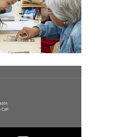
Razón
e CdF