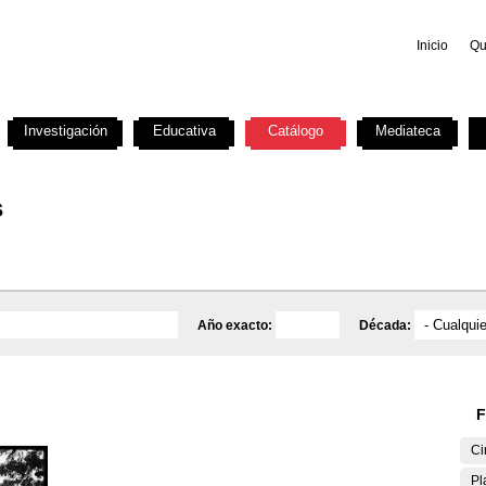
Inicio
Qu
Investigación
Educativa
Catálogo
Mediateca
s
Año exacto:
Década:
F
Ci
Pl