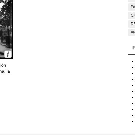
Pa
Ci
DE
Ar
P
ción
ha, la