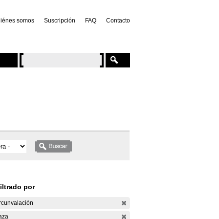
iénes somos
Suscripción
FAQ
Contacto
iltrado por
rcunvalación
aza