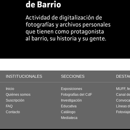
INSTITUCIONALES
SECCIONES
DESTA
Inicio
Exposiciones
MUFF, fes
Quiénes somos
Fotografías del CdF
Canal d
Suscripción
Investigación
Convoca
FAQ
Educativa
Líneas d
Contacto
Catálogo
Fotoviaj
Mediateca