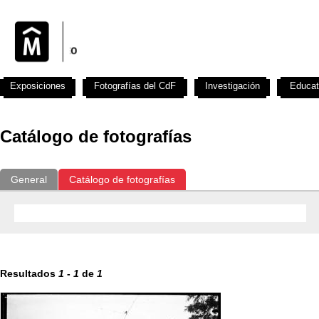
Exposiciones
Fotografías del CdF
Investigación
Educat
Catálogo de fotografías
General
Catálogo de fotografías
Resultados
1
-
1
de
1