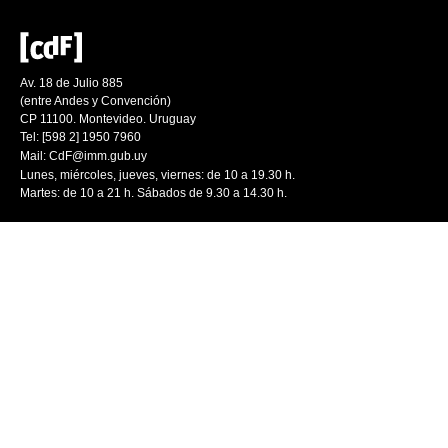
Av. 18 de Julio 885
(entre Andes y Convención)
CP 11100. Montevideo. Uruguay
Tel: [598 2] 1950 7960
Mail:
CdF@imm.gub.uy
Lunes, miércoles, jueves, viernes: de 10 a 19.30 h.
Martes: de 10 a 21 h. Sábados de 9.30 a 14.30 h.