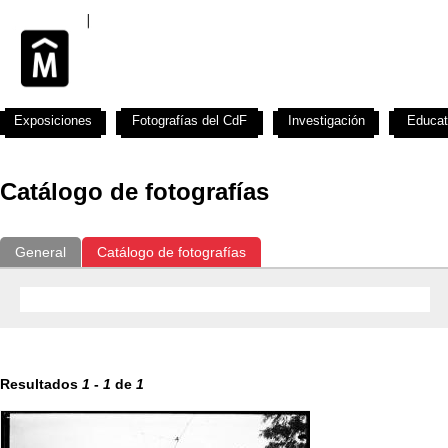
Exposiciones
Fotografías del CdF
Investigación
Educat
Catálogo de fotografías
General
Catálogo de fotografías
Resultados
1
-
1
de
1