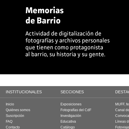
INSTITUCIONALES
SECCIONES
DESTA
Inicio
Exposiciones
MUFF, fes
Quiénes somos
Fotografías del CdF
Canal d
Suscripción
Investigación
Convoca
FAQ
Educativa
Líneas d
Contacto
Catálogo
Fotoviaj