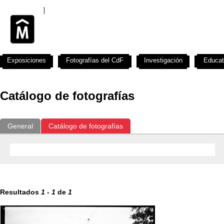
Exposiciones
Fotografías del CdF
Investigación
Educat
Catálogo de fotografías
General
Catálogo de fotografías
Resultados
1
-
1
de
1