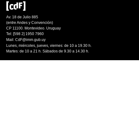
Av. 18 de Julio 885
(entre Andes y Convención)
CP 11100. Montevideo. Uruguay
Tel: [598 2] 1950 7960
Mail:
CdF@imm.gub.uy
Lunes, miércoles, jueves, viernes: de 10 a 19.30 h.
Martes: de 10 a 21 h. Sábados de 9.30 a 14.30 h.