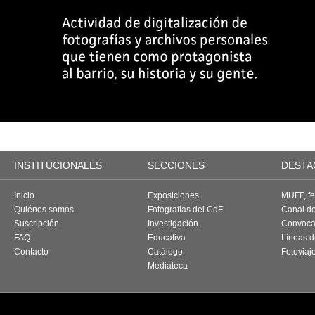
INSTITUCIONALES
SECCIONES
DESTA
Inicio
Exposiciones
MUFF, fes
Quiénes somos
Fotografías del CdF
Canal d
Suscripción
Investigación
Convoca
FAQ
Educativa
Líneas d
Contacto
Catálogo
Fotoviaj
Mediateca