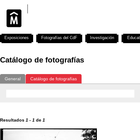
Exposiciones
Fotografías del CdF
Investigación
Educat
Catálogo de fotografías
General
Catálogo de fotografías
Resultados
1
-
1
de
1