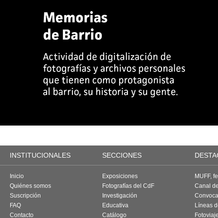
INSTITUCIONALES
SECCIONES
DESTA
Inicio
Exposiciones
MUFF, fes
Quiénes somos
Fotografías del CdF
Canal d
Suscripción
Investigación
Convoca
FAQ
Educativa
Líneas d
Contacto
Catálogo
Fotoviaj