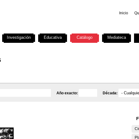
Inicio
Qu
Investigación
Educativa
Catálogo
Mediateca
s
Año exacto:
Década:
F
Ci
Pl