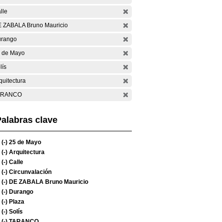
lle
 ZABALA Bruno Mauricio
rango
 de Mayo
lís
quitectura
ARANCO
alabras clave
(-)
25 de Mayo
(-)
Arquitectura
(-)
Calle
(-)
Circunvalación
(-)
DE ZABALA Bruno Mauricio
(-)
Durango
(-)
Plaza
(-)
Solís
(-)
TARANCO