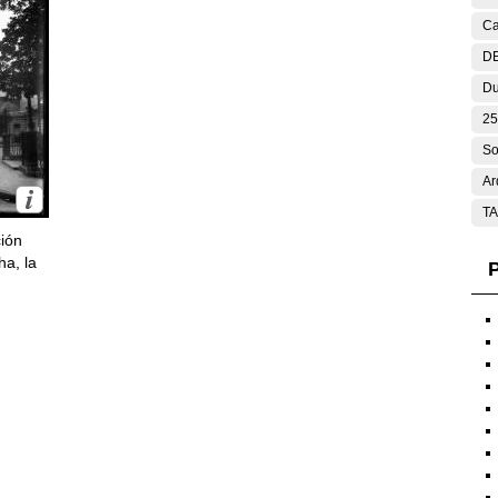
Ca
DE
Du
25
So
Ar
T
ción
ha, la
P