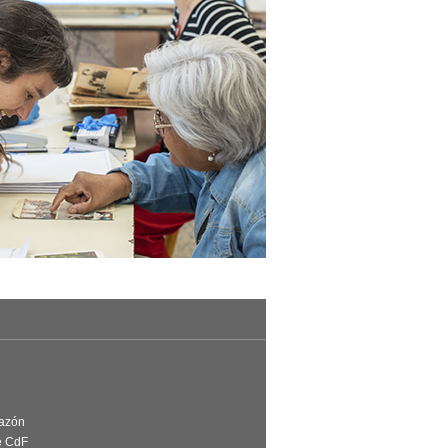
Razón
e CdF