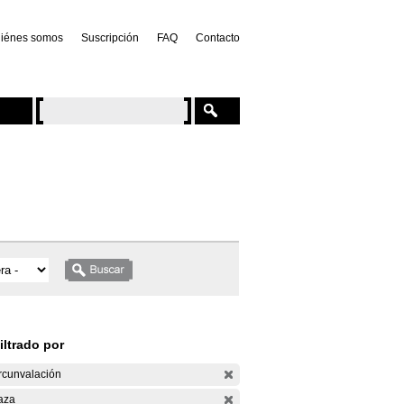
iénes somos
Suscripción
FAQ
Contacto
iltrado por
rcunvalación
aza