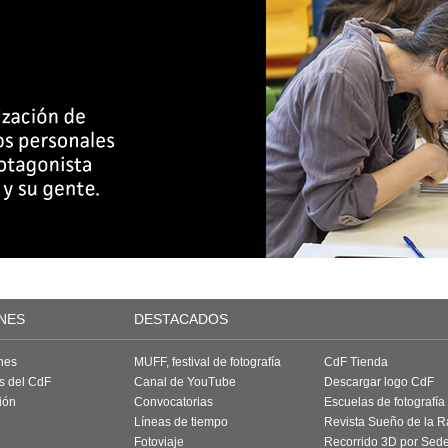
NES
DESTACADOS
nes
MUFF, festival de fotografía
CdF Tienda
as del CdF
Canal de YouTube
Descargar logo CdF
ión
Convocatorias
Escuelas de fotografía
Líneas de tiempo
Revista Sueño de la 
Fotoviaje
Recorrido 3D por Sed