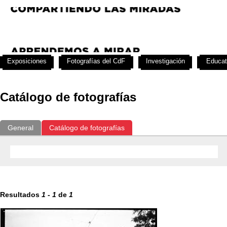
Exposiciones
Fotografías del CdF
Investigación
Educat
Catálogo de fotografías
General
Catálogo de fotografías
Resultados
1
-
1
de
1