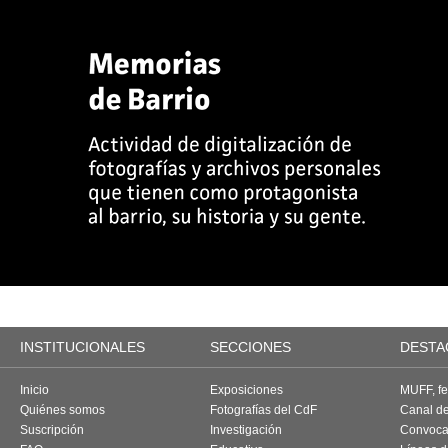
INSTITUCIONALES
SECCIONES
DESTA
Inicio
Exposiciones
MUFF, fes
Quiénes somos
Fotografías del CdF
Canal d
Suscripción
Investigación
Convoca