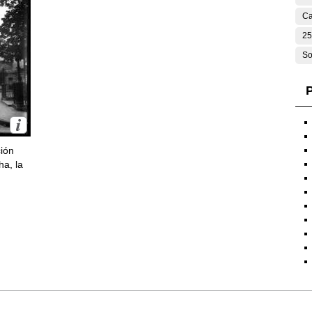
Ca
25
So
P
ción
ha, la