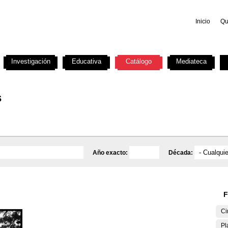
Inicio
Qu
Investigación
Educativa
Catálogo
Mediateca
s
Año exacto:
Década:
F
Ci
Pl