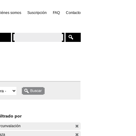
iénes somos
Suscripción
FAQ
Contacto
iltrado por
rcunvalación
aza