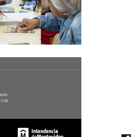
Razón
e CdF