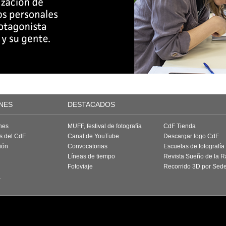
NES
DESTACADOS
nes
MUFF, festival de fotografía
CdF Tienda
as del CdF
Canal de YouTube
Descargar logo CdF
ión
Convocatorias
Escuelas de fotografía
Líneas de tiempo
Revista Sueño de la 
Fotoviaje
Recorrido 3D por Sed
a