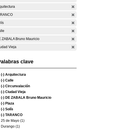
quitectura
ARANCO
lís
lle
 ZABALA Bruno Mauricio
udad Vieja
alabras clave
(-)
Arquitectura
(-)
Calle
(-)
Circunvalación
(-)
Ciudad Vieja
(-)
DE ZABALA Bruno Mauricio
(-)
Plaza
(-)
Solís
(-)
TARANCO
25 de Mayo (1)
Durango (1)