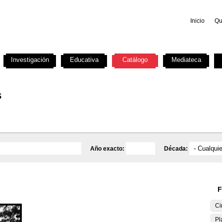
Inicio
Qu
Investigación
Educativa
Catálogo
Mediateca
s
Año exacto:
Década:
F
Ci
Pl