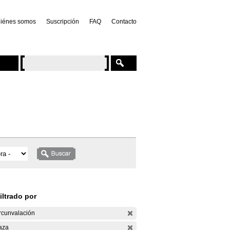
iénes somos
Suscripción
FAQ
Contacto
iltrado por
rcunvalación
aza