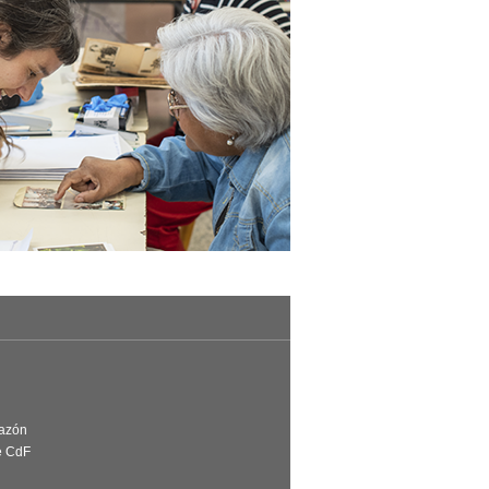
Razón
e CdF