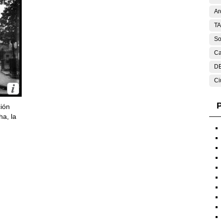
Ar
T
So
Ca
DE
Ci
P
ción
ha, la