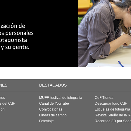
NES
DESTACADOS
nes
MUFF, festival de fotografía
CdF Tienda
as del CdF
Canal de YouTube
Descargar logo CdF
ión
Convocatorias
Escuelas de fotografía
Líneas de tiempo
Revista Sueño de la 
Fotoviaje
Recorrido 3D por Sed
a