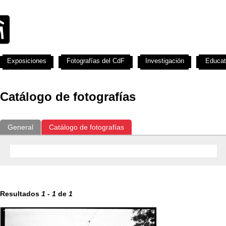
Exposiciones
Fotografías del CdF
Investigación
Educat
Catálogo de fotografías
General
Catálogo de fotografías
Resultados
1
-
1
de
1