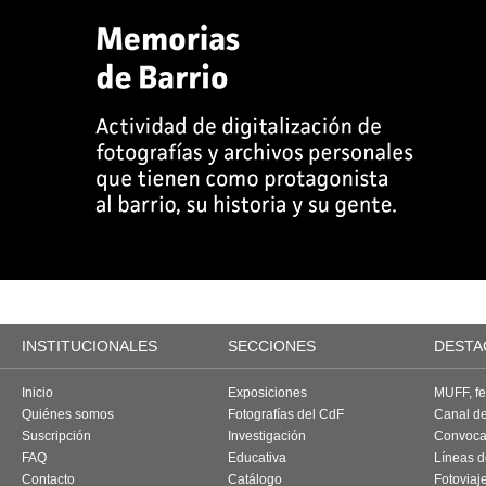
INSTITUCIONALES
SECCIONES
DESTA
Inicio
Exposiciones
MUFF, fes
Quiénes somos
Fotografías del CdF
Canal d
Suscripción
Investigación
Convoca
FAQ
Educativa
Líneas d
Contacto
Catálogo
Fotoviaj